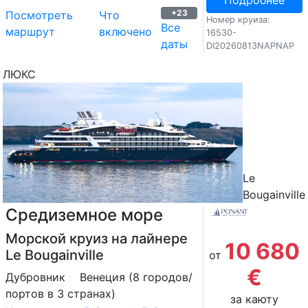
Подробнее
+23
Посмотреть
Что
Номер круиза:
Все
маршрут
включено
16530-
даты
DI20260813NAPNAP
ЛЮКС
Le
Bougainville
Средиземное море
Морской круиз на лайнере
10 680
Le Bougainville
от
€
Дубровник
Венеция (8 городов/
портов в 3 странах)
за каюту