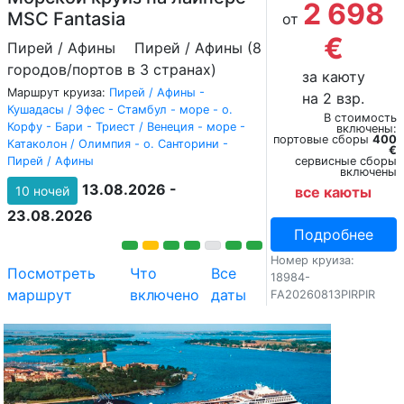
2 698
MSC Fantasia
от
€
Пирей / Афины
Пирей / Афины (8
городов/портов в 3 странах)
за каюту
Маршрут круиза:
Пирей / Афины -
на 2 взр.
Кушадасы / Эфес - Стамбул - море - о.
В стоимость
Корфу - Бари - Триест / Венеция - море -
включены:
портовые сборы
400
Катаколон / Олимпия - о. Санторини -
€
Пирей / Афины
сервисные сборы
включены
13.08.2026 -
10 ночей
все каюты
23.08.2026
Подробнее
Номер круиза:
Посмотреть
Что
Все
18984-
маршрут
включено
даты
FA20260813PIRPIR