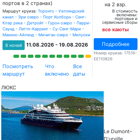
портов в 2 странах)
на 2 взр.
Маршрут круиза:
Торонто - Уэллендский
В стоимость
включены:
канал - Эри озеро - Порт Колборн - Сент-
портовые и
сервисные сборы
Клэр река - Детройт - Гурон озеро - Парри-
все каюты
Саунд - Литтл-Каррент - Су-Сент-Мари -
Макино-Айленд - Мичиган озеро - Милуоки
Подробнее
11.08.2026 - 19.08.2026
8 ночей
Номер круиза: 17516-
EE110826
Посмотреть
Что
Все
маршрут
включено
даты
ЛЮКС
Le Dumont-
D'urville