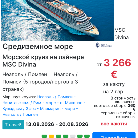
MSC
Divina
Средиземное море
Морской круиз на лайнере
3 266
MSC Divina
от
€
Неаполь / Помпеи
Неаполь /
Помпеи (5 городов/портов в 3
за каюту
странах)
на 2 взр.
Маршрут круиза:
Неаполь / Помпеи -
В стоимость
включены:
Чивитавеккья / Рим - море - о. Миконос -
портовые сборы
360
Кушадасы / Эфес - Мармарис - море -
€
сервисные сборы
Неаполь / Помпеи
включены
все каюты
13.08.2026 - 20.08.2026
7 ночей