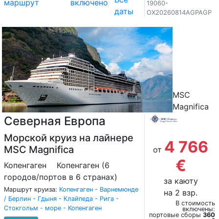
маршрут
включено
19060-
даты
OX20260814AGPAGP
MSC
Magnifica
Северная Европа
Морской круиз на лайнере
4 766
MSC Magnifica
от
€
Копенгаген
Копенгаген (6
городов/портов в 6 странах)
за каюту
Маршрут круиза:
Копенгаген - Варнемюнде
на 2 взр.
/ Берлин - Гдыня - Клайпеда - Рига -
В стоимость
Стокгольм - море - Копенгаген
включены:
портовые сборы
360