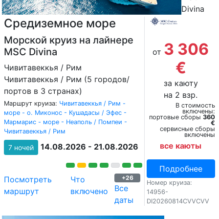
Divina
Средиземное море
Морской круиз на лайнере
3 306
MSC Divina
от
€
Чивитавеккья / Рим
Чивитавеккья / Рим (5 городов/
за каюту
портов в 3 странах)
на 2 взр.
Маршрут круиза:
Чивитавеккья / Рим -
В стоимость
включены:
море - о. Миконос - Кушадасы / Эфес -
портовые сборы
360
Мармарис - море - Неаполь / Помпеи -
€
сервисные сборы
Чивитавеккья / Рим
включены
все каюты
14.08.2026 - 21.08.2026
7 ночей
Подробнее
+26
Посмотреть
Что
Номер круиза:
Все
маршрут
включено
14956-
даты
DI20260814CVVCVV