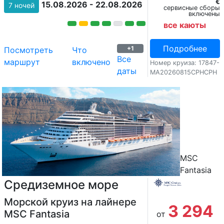
€
15.08.2026 - 22.08.2026
7 ночей
сервисные сборы
включены
все каюты
Подробнее
+1
Посмотреть
Что
Все
маршрут
включено
Номер круиза: 17847-
даты
MA20260815CPHCPH
MSC
Fantasia
Средиземное море
Морской круиз на лайнере
3 294
MSC Fantasia
от