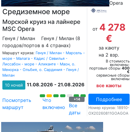
Opera
Средиземное море
Морской круиз на лайнере
4 278
MSC Opera
от
€
Генуя / Милан
Генуя / Милан (8
городов/портов в 4 странах)
за каюту
Маршрут круиза:
Генуя / Милан - Марсель -
на 2 взр.
море - Малага - Кадиc / Севилья -
В стоимость
Лиссабон - море - Аликанте - Маон, о.
включены:
портовые сборы
400
Менорка - Ольбия, о. Сардиния - Генуя /
€
Милан
сервисные сборы
включены
11.08.2026 - 21.08.2026
10 ночей
все каюты
Подробнее
+14
Посмотреть
Что
Все
маршрут
включено
Номер круиза: 18910-
даты
OX20260811GOAGOA