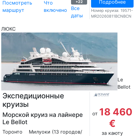
Подробнее
+22
Посмотреть
Что
Все
маршрут
включено
Номер круиза: 19571-
даты
MR20260811BCNBCN
ЛЮКС
Le
Bellot
Экспедиционные
круизы
18 460
от
Морской круиз на лайнере
€
Le Bellot
Торонто
Милуоки (13 городов/
за каюту