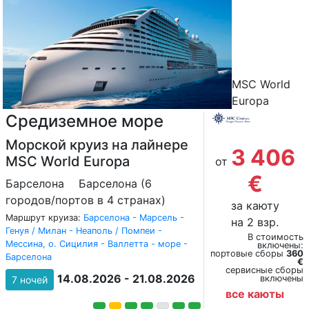
MSC World
Europa
Средиземное море
Морской круиз на лайнере
3 406
MSC World Europa
от
€
Барселона
Барселона (6
городов/портов в 4 странах)
за каюту
Маршрут круиза:
Барселона - Марсель -
на 2 взр.
Генуя / Милан - Неаполь / Помпеи -
В стоимость
Мессина, о. Сицилия - Валлетта - море -
включены:
портовые сборы
360
Барселона
€
сервисные сборы
14.08.2026 - 21.08.2026
включены
7 ночей
все каюты