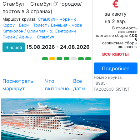
€
Стамбул
Стамбул (7 городов/
портов в 3 странах)
за каюту
Маршрут круиза:
Стамбул - море - о.
на 2 взр.
Корфу - Бари - Триест / Венеция - море -
В стоимость
Катаколон / Олимпия - о. Санторини -
включены:
портовые сборы
400
Пирей / Афины - Стамбул
€
сервисные сборы
15.08.2026 - 24.08.2026
включены
9 ночей
все каюты
Подробнее
Номер круиза:
Посмотреть
Что
Все
18985-
маршрут
включено
даты
FA20260815ISTIST