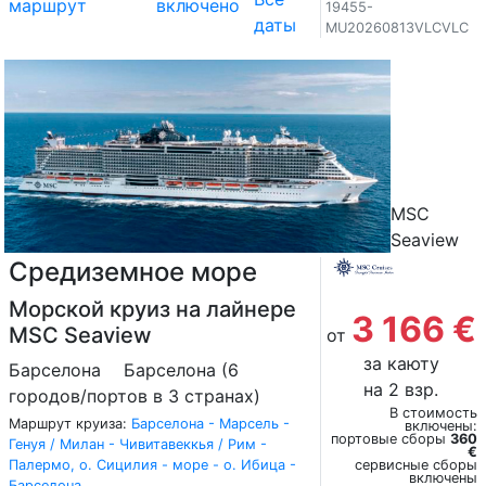
маршрут
включено
19455-
даты
MU20260813VLCVLC
MSC
Seaview
Средиземное море
Морской круиз на лайнере
3 166 €
MSC Seaview
от
за каюту
Барселона
Барселона (6
на 2 взр.
городов/портов в 3 странах)
В стоимость
Маршрут круиза:
Барселона - Марсель -
включены:
портовые сборы
360
Генуя / Милан - Чивитавеккья / Рим -
€
Палермо, о. Сицилия - море - о. Ибица -
сервисные сборы
включены
Барселона