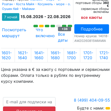
портовые сборы
360
Роатан - Коста Майя - Косумель - море - о.
€
Оушен Кей - Майами
сервисные сборы
включены
15.08.2026 - 22.08.2026
7 ночей
все каюты
Подробнее
+36
Посмотреть
Что
Все
маршрут
включено
Номер круиза: 14018-
даты
AM20260815MIAMIA
1601-
1621-
1641-
1661-
1681-
1701-
1721-
1620
1640
1660
1680
1700
1720
1740
Цена указана в € за каюту с портовыми и сервисными
сборами. Оплата только в рублях по внутреннему
курсу компании.
8 (499) 404-09-55
Будте с нами: