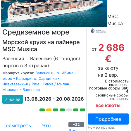
MSC
Musica
Средиземное море
Морской круиз на лайнере
2 686
MSC Musica
от
€
Валенсия
Валенсия (6 городов/
портов в 3 странах)
за каюту
Маршрут круиза:
Валенсия - о. Ибица -
на 2 взр.
море - Кальяри, о. Сардиния -
В стоимость
Чивитавеккья / Рим - Генуя / Милан -
включены:
портовые сборы
360
Марсель - Валенсия
€
сервисные сборы
13.08.2026 - 20.08.2026
включены
7 ночей
все каюты
Подробнее
+22
Посмотреть
Что
Номер круиза:
Все