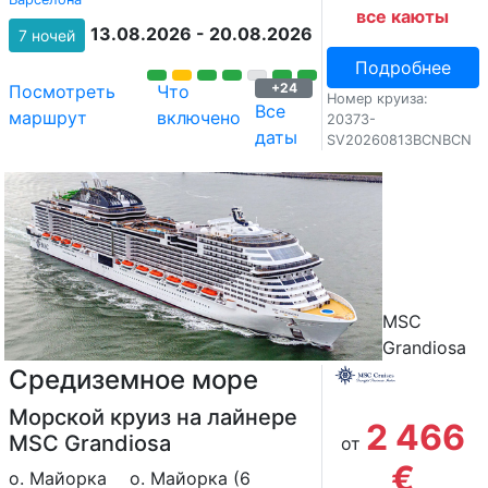
все каюты
13.08.2026 - 20.08.2026
7 ночей
Подробнее
+24
Посмотреть
Что
Номер круиза:
Все
маршрут
включено
20373-
даты
SV20260813BCNBCN
MSC
Grandiosa
Средиземное море
Морской круиз на лайнере
2 466
MSC Grandiosa
от
€
о. Майорка
о. Майорка (6