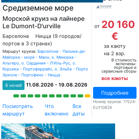
Средиземное море
Морской круиз на лайнере
20 160
Le Dumont-D'urville
от
€
Барселона
Ницца (9 городов/
портов в 3 странах)
за каюту
Маршрут круиза:
Барселона - Пальма-де-
на 2 взр.
Майорка - море - Маон, о. Менорка -
В стоимость
Альгеро, о. Сардиния - Л'Иль-Рус, о.
включены:
портовые и
Корсика - Портоферрайо, о. Эльба - Порто
сервисные сборы
Эрколе - Портофино - Ницца
все каюты
11.08.2026 - 19.08.2026
8 ночей
Подробнее
Номер круиза: 17524-
Посмотреть
Что
Все
EU110826
маршрут
включено
даты