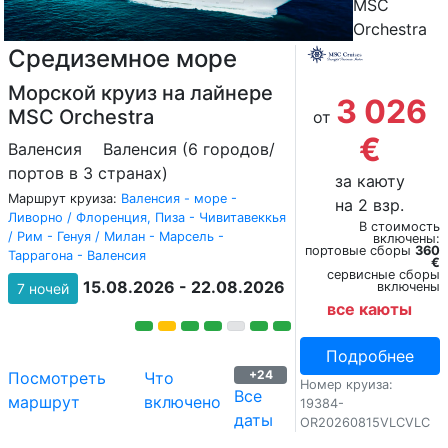
MSC
Orchestra
Средиземное море
Морской круиз на лайнере
3 026
MSC Orchestra
от
€
Валенсия
Валенсия (6 городов/
портов в 3 странах)
за каюту
Маршрут круиза:
Валенсия - море -
на 2 взр.
Ливорно / Флоренция, Пиза - Чивитавеккья
В стоимость
/ Рим - Генуя / Милан - Марсель -
включены:
портовые сборы
360
Таррагона - Валенсия
€
сервисные сборы
15.08.2026 - 22.08.2026
включены
7 ночей
все каюты
Подробнее
+24
Посмотреть
Что
Номер круиза:
Все
маршрут
включено
19384-
даты
OR20260815VLCVLC