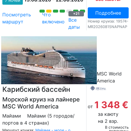
7 ночей
Подробнее
+21
Посмотреть
Что
Все
маршрут
включено
Номер круиза: 19574-
даты
MR20260815NAPNAP
MSC World
America
Карибский бассейн
Морской круиз на лайнере
1 348 €
MSC World America
от
за каюту
Майами
Майами (5 городов/
на 2 взр.
портов в 4 странах)
В стоимость
Маршрут круиза:
Майами - море - о.
включены: