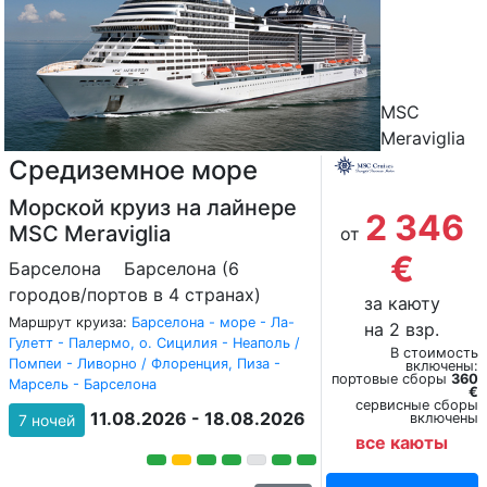
MSC
Meraviglia
Средиземное море
Морской круиз на лайнере
2 346
MSC Meraviglia
от
€
Барселона
Барселона (6
городов/портов в 4 странах)
за каюту
Маршрут круиза:
Барселона - море - Ла-
на 2 взр.
Гулетт - Палермо, о. Сицилия - Неаполь /
В стоимость
Помпеи - Ливорно / Флоренция, Пиза -
включены:
портовые сборы
360
Марсель - Барселона
€
сервисные сборы
11.08.2026 - 18.08.2026
включены
7 ночей
все каюты