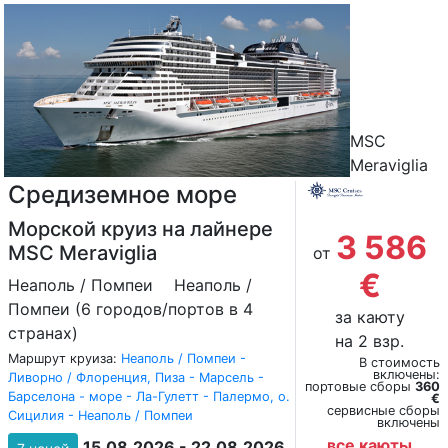
MSC
Meraviglia
Средиземное море
Морской круиз на лайнере
3 586
MSC Meraviglia
от
€
Неаполь / Помпеи
Неаполь /
Помпеи (6 городов/портов в 4
за каюту
странах)
на 2 взр.
Маршрут круиза:
Неаполь / Помпеи -
В стоимость
включены:
Ливорно / Флоренция, Пиза - Марсель -
портовые сборы
360
Барселона - море - Ла-Гулетт - Палермо, о.
€
сервисные сборы
Сицилия - Неаполь / Помпеи
включены
все каюты
15.08.2026 - 22.08.2026