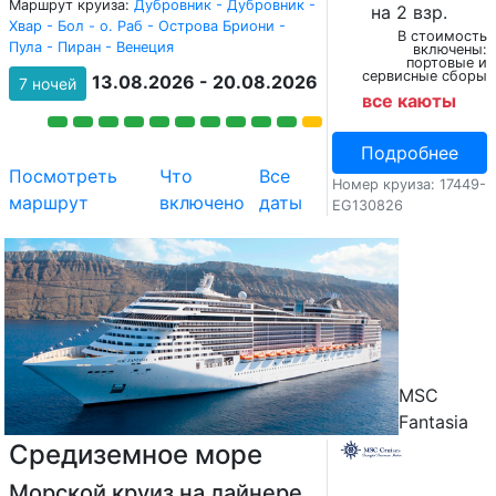
Маршрут круиза:
Дубровник - Дубровник -
на 2 взр.
Хвар - Бол - о. Раб - Острова Бриони -
В стоимость
Пула - Пиран - Венеция
включены:
портовые и
сервисные сборы
13.08.2026 - 20.08.2026
7 ночей
все каюты
Подробнее
Посмотреть
Что
Все
Номер круиза: 17449-
маршрут
включено
даты
EG130826
MSC
Fantasia
Средиземное море
Морской круиз на лайнере