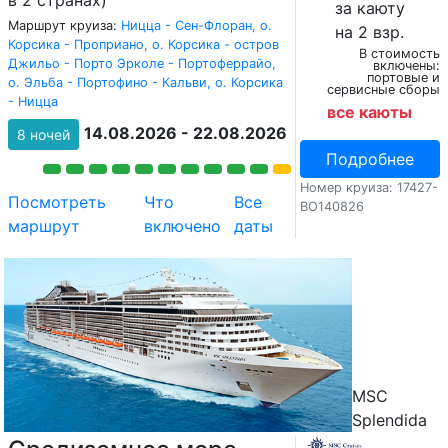
за каюту
Маршрут круиза:
Ницца - Сен-Флоран, о.
на 2 взр.
Корсика - Проприано, о. Корсика - остров
В стоимость
Джильо - Порто Эрколе - Портоферрайо,
включены:
портовые и
о. Эльба - Портофино - Кальви, о. Корсика
сервисные сборы
- Ницца
все каюты
14.08.2026 - 22.08.2026
8 ночей
Подробнее
Номер круиза: 17427-
Посмотреть
Что
Все
BO140826
маршрут
включено
даты
MSC
Splendida