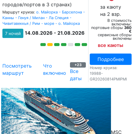
городов/портов в 3 странах)
за каюту
Маршрут круиза:
о. Майорка - Барселона -
на 2 взр.
Канны - Генуя / Милан - Ла Специя -
В стоимость
Чивитавеккья / Рим - море - о. Майорка
включены:
портовые сборы
360
€
14.08.2026 - 21.08.2026
7 ночей
сервисные сборы
включены
все каюты
Подробнее
+23
Посмотреть
Что
Номер круиза:
Все
маршрут
включено
19988-
даты
GR20260814PMIPMI
MSC