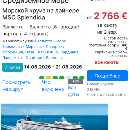
Средиземное море
Морской круиз на лайнере
2 766 €
MSC Splendida
от
за каюту
Валлетта
Валлетта (6 городов/
на 2 взр.
портов в 4 странах)
В стоимость
Маршрут круиза:
Валлетта - море -
включены:
портовые сборы
360
Барселона - Марсель - Ливорно /
€
Флоренция, Пиза - Кальяри, о. Сардиния -
сервисные сборы
включены
Палермо, о. Сицилия - Валлетта
все каюты
14.08.2026 - 21.08.2026
7 ночей
Подробнее
+25
Посмотреть
Что
Номер круиза:
Все
маршрут
включено
21898-
даты
SP20260814MLAMLA