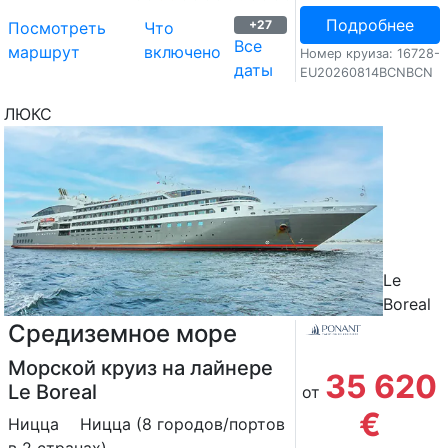
Подробнее
+27
Посмотреть
Что
Все
маршрут
включено
Номер круиза: 16728-
даты
EU20260814BCNBCN
ЛЮКС
Le
Boreal
Средиземное море
Морской круиз на лайнере
35 620
Le Boreal
от
€
Ницца
Ницца (8 городов/портов
в 2 странах)